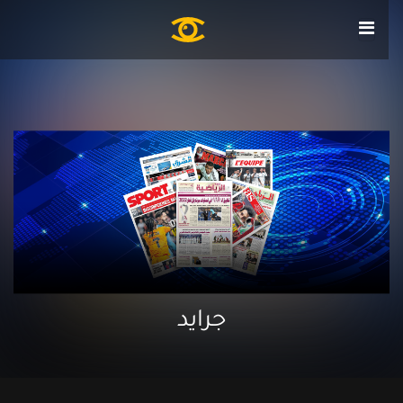
جرايد